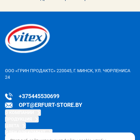
ООО «ГРИН ПРОДАКТС» 220045, Г. МИНСК, УЛ. ЧЮРЛЕНИСА
24
+375445530699
OPT@ERFURT-STORE.BY
О КОМПАНИИ
ПРОДУКЦИЯ
ЦВЕТА
Ценности и цели
ИДЕИ ДЛЯ КОМНАТ
История
Как использовать
Интегрированные решения
Сертификаты продукции
Global collection